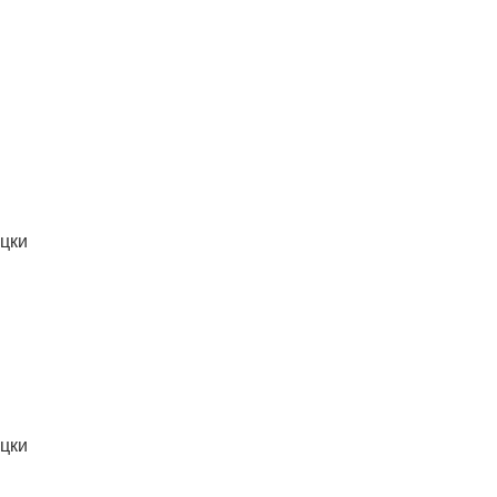
цки
цки