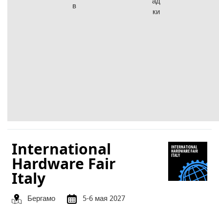
ад
в
ки
International
Hardware Fair
Italy
Бергамо
5-6 мая 2027