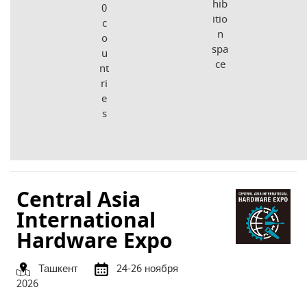
hib
0
itio
c
n
o
spa
u
ce
nt
ri
e
s
Central Asia
International
Hardware Expo
Ташкент
24-26 ноября
2026