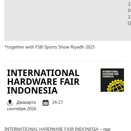
2
0
2
5
*together with FSB Sports Show Riyadh 2025
INTERNATIONAL
HARDWARE FAIR
INDONESIA
Джакарта
24-27
сентября 2026
INTERNATIONAL HARDWARE FAIR INDONESIA – при