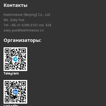
Контакты
Koelnmesse (Beijing) Co., Ltd.
Ms. Zoey Yue
Tel: +86-21-6390 6161 ext. 828
zoey.yue@koelnmesse.cn
Организаторы:
Telegram