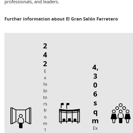
professionals, and leaders.
Further information about El Gran Salón Ferretero
2
4
2
4,
E
3
x
0
hi
bi
6
to
s
rs
q
fr
o
m
m
Ex
1