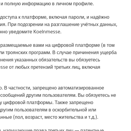
ю и полную информацию в личном профиле.
доступа к платформе, включая пароли, и надёжно
ия. При подозрении на разглашение учётных данных,
нно уведомите Koelnmesse.
ы, размещаемые вами на цифровой платформе (в том
или троянских программ. В случае причинения ущерба
нения указанных обязательств вы обязуетесь
sse от любых претензий третьих лиц, включая
 В частности, запрещено автоматизированное
 сообщений другим пользователям. Вы обязуетесь не
оту цифровой платформы. Также запрещено
другим пользователям в оскорбительной или
е (пол, возраст, место жительства и т.д.).
, нарушающие права третьих лиц — патентные,