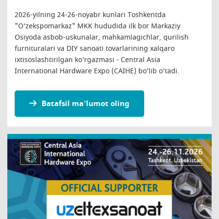
2026-yilning 24-26-noyabr kunlari Toshkentda
"O‘zekspomarkaz" MKK hududida ilk bor Markaziy
Osiyoda asbob-uskunalar, mahkamlagichlar, qurilish
furnituralari va DIY sanoati tovarlarining xalqaro
ixtisoslashtirilgan ko‘rgazmasi - Central Asia
International Hardware Expo (CAIHE) bo‘lib o‘tadi.
Batafsil ma'lumot oling