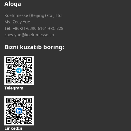
Aloqa
Koelnmesse (Beijing) Co., Ltd.
Ms. Zoey Yue
Tel: +86-21-6390 6161 ext. 828
zoey.yue@koelnmesse.cn
Bizni kuzatib boring:
Telegram
LinkedIn