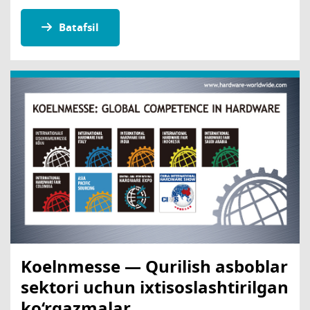
Batafsil
Koelnmesse — Qurilish asboblar
sektori uchun ixtisoslashtirilgan
ko‘rgazmalar