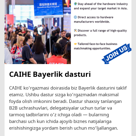
CAIHE Bayerlik dasturi
CAIHE ko‘rgazmasi doirasida biz Bayerlik dasturini taklif
etamiz. Ushbu dastur sizga ko‘rgazmadan maksimal
foyda olish imkonini beradi. Dastur shaxsiy tanlangan
B2B uchrashuvlari, delegatsiyalar uchun turlar va
tarmoq tadbirlarini o‘z ichiga oladi — bularning
barchasi uch kun ichida ajoyib biznes natijalariga
erishishingizga yordam berish uchun mo‘ljallangan.