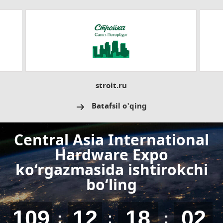
stroit.ru
Batafsil o'qing
Central Asia International
Hardware Expo
ko‘rgazmasida ishtirokchi
bo‘ling
109
12
18
01
:
:
: