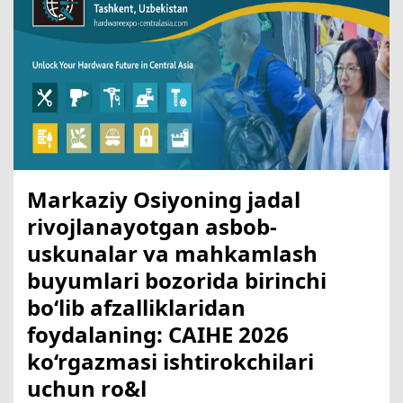
Markaziy Osiyoning jadal
rivojlanayotgan asbob-
uskunalar va mahkamlash
buyumlari bozorida birinchi
bo‘lib afzalliklaridan
foydalaning: CAIHE 2026
ko‘rgazmasi ishtirokchilari
uchun ro&l