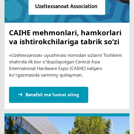
CAIHE mehmonlari, hamkorlari
va ishtirokchilariga tabrik so‘zi
«Uzeltexsanoat» uyushmasi nomidan sizlarni Toshkent
shahrida ilk bor o‘tkazilayotgan Central Asia
International Hardware Expo (CAIHE) xalqaro
ko‘rgazmasida samimiy qutlayman.
Batafsil ma'lumot oling