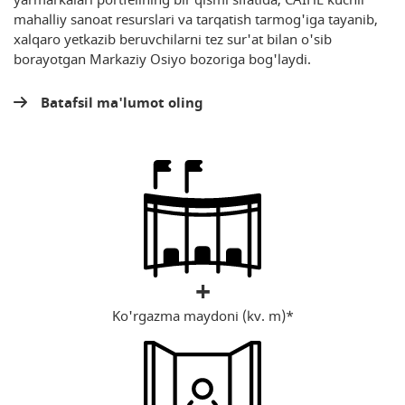
yarmarkalari portfelining bir qismi sifatida, CAIHE kuchli
mahalliy sanoat resurslari va tarqatish tarmog'iga tayanib,
xalqaro yetkazib beruvchilarni tez sur'at bilan o'sib
borayotgan Markaziy Osiyo bozoriga bog'laydi.
Batafsil ma'lumot oling
+
Ko'rgazma maydoni (kv. m)*