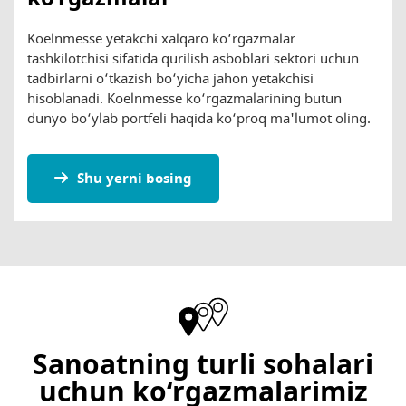
Koelnmesse yetakchi xalqaro ko‘rgazmalar
tashkilotchisi sifatida qurilish asboblari sektori uchun
tadbirlarni o‘tkazish bo‘yicha jahon yetakchisi
hisoblanadi. Koelnmesse ko‘rgazmalarining butun
dunyo bo‘ylab portfeli haqida ko‘proq ma'lumot oling.
Shu yerni bosing
Sanoatning turli sohalari
uchun ko‘rgazmalarimiz