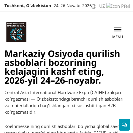
Toshkent, O'zbekiston
24–26 Noyabr 2026
UZ
Ishtirokchi bo‘lish
Stend ma'lumotlarini so'rash
MENU
Markaziy Osiyoda qurilish
asboblari bozorining
kelajagini kashf eting,
2026-yil 24–26-noyabr.
Central Asia International Hardware Expo (CAIHE) xalqaro
ko‘rgazmasi — O‘zbekistondagi birinchi qurilish asboblari
va materiallariga bag‘ishlangan ixtisoslashtirilgan B2B
ko‘rgazmasidir.
Koelnmesse'ning qurilish asboblari bo'yicha global savdo