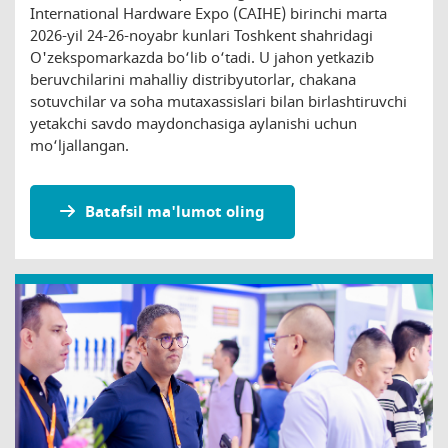
International Hardware Expo (CAIHE) birinchi marta
2026-yil 24-26-noyabr kunlari Toshkent shahridagi
O'zekspomarkazda bo‘lib o‘tadi. U jahon yetkazib
beruvchilarini mahalliy distribyutorlar, chakana
sotuvchilar va soha mutaxassislari bilan birlashtiruvchi
yetakchi savdo maydonchasiga aylanishi uchun
mo‘ljallangan.
Batafsil ma'lumot oling