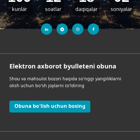
kunlar
soatlar
daqiqalar
soniyalar
Elektron axborot byulleteni obuna
Shou va mahsulot bozori haqida so‘nggi yangiliklarni
olish uchun bo‘sh joylarni to‘ldiring
Obuna bo'lish uchun bosing