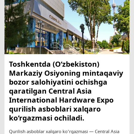
Toshkentda (O‘zbekiston)
Markaziy Osiyoning mintaqaviy
bozor salohiyatini ochishga
qaratilgan Central Asia
International Hardware Expo
qurilish asboblari xalqaro
ko‘rgazmasi ochiladi.
Qurilish asboblar xalqaro ko‘rgazmasi — Central Asia