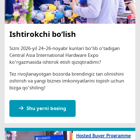
Ishtirokchi bo‘lish
Sizni 2026-yil 24–26-noyabr kunlari bo‘lib o‘tadigan
Central Asia International Hardware Expo
ko‘rgazmasida ishtirok etish qiziqtiradimi?
Tez rivojlanayotgan bozorda brendingiz tan olinishini
oshirish va yangi biznes imkoniyatlarini topish uchun
bizga qo‘shiling!
Shu yerni bosing