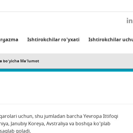
'rgazma
Ishtirokchilar ro'yxati
Ishtirokchilar uch
za bo'yicha Ma'lumot
qarolari uchun, shu jumladan barcha Yevropa Ittifoqi
oniya, Janubiy Koreya, Avstraliya va boshqa ko'plab
 saqlab qoladi.