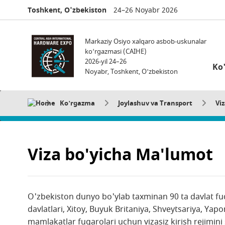
Toshkent, O'zbekiston
24–26 Noyabr 2026
Markaziy Osiyo xalqaro asbob-uskunalar
ko‘rgazmasi (CAIHE)
2026-yil 24–26
Ko
Noyabr, Toshkent, O'zbekiston
Ko'rgazma
Joylashuv va Transport
Vi
Viza bo'yicha Ma'lumot
O'zbekiston dunyo bo'ylab taxminan 90 ta davlat fu
davlatlari, Xitoy, Buyuk Britaniya, Shveytsariya, Yap
mamlakatlar fuqarolari uchun vizasiz kirish rejimini