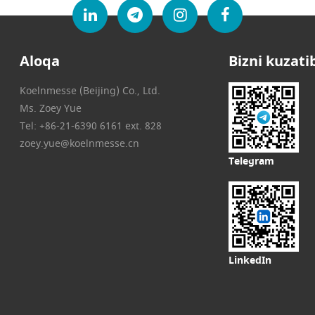
Aloqa
Bizni kuzati
Koelnmesse (Beijing) Co., Ltd.
Ms. Zoey Yue
Tel: +86-21-6390 6161 ext. 828
zoey.yue@koelnmesse.cn
Telegram
LinkedIn