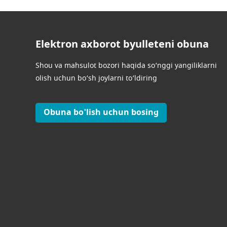
Elektron axborot byulleteni obuna
Shou va mahsulot bozori haqida so‘nggi yangiliklarni
olish uchun bo‘sh joylarni to‘ldiring
Obuna bo'lish uchun bosing