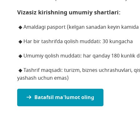
Vizasiz kirishning umumiy shartlari:
◆
Amaldagi pasport (kelgan sanadan keyin kamida 6
◆
Har bir tashrifda qolish muddati: 30 kungacha
◆
Umumiy qolish muddati: har qanday 180 kunlik d
◆
Tashrif maqsadi: turizm, biznes uchrashuvlari, qis
yashash uchun emas)
Batafsil ma'lumot oling