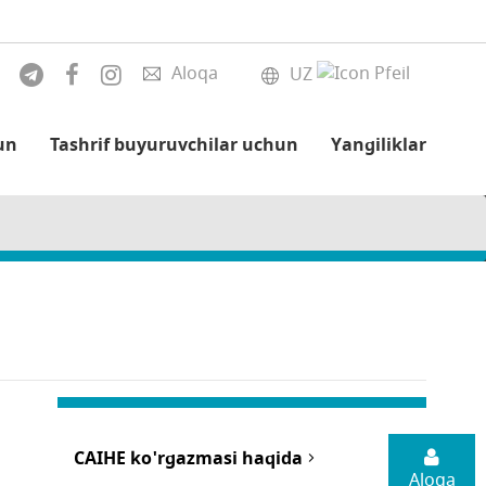
Aloqa
UZ
un
Tashrif buyuruvchilar uchun
Yangiliklar
CAIHE ko'rgazmasi haqida
Aloqa