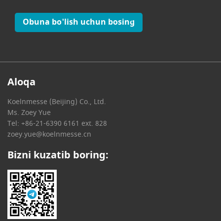
Obuna bo'lish uchun bosing
Aloqa
Koelnmesse (Beijing) Co., Ltd.
Ms. Zoey Yue
Tel: +86-21-6390 6161 ext. 828
zoey.yue@koelnmesse.cn
Bizni kuzatib boring: