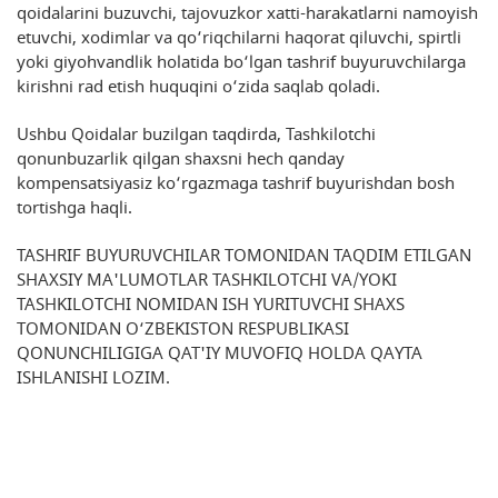
qoidalarini buzuvchi, tajovuzkor xatti-harakatlarni namoyish
etuvchi, xodimlar va qo‘riqchilarni haqorat qiluvchi, spirtli
yoki giyohvandlik holatida bo‘lgan tashrif buyuruvchilarga
kirishni rad etish huquqini o‘zida saqlab qoladi.
Ushbu Qoidalar buzilgan taqdirda, Tashkilotchi
qonunbuzarlik qilgan shaxsni hech qanday
kompensatsiyasiz ko‘rgazmaga tashrif buyurishdan bosh
tortishga haqli.
TASHRIF BUYURUVCHILAR TOMONIDAN TAQDIM ETILGAN
SHAXSIY MA'LUMOTLAR TASHKILOTCHI VA/YOKI
TASHKILOTCHI NOMIDAN ISH YURITUVCHI SHAXS
TOMONIDAN O‘ZBEKISTON RESPUBLIKASI
QONUNCHILIGIGA QAT'IY MUVOFIQ HOLDA QAYTA
ISHLANISHI LOZIM.