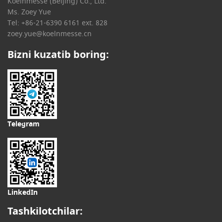
Koelnmesse (Beijing) Co., Ltd.
Ms. Zoey Yue
Tel: +86-21-6390 6161 ext. 828
zoey.yue@koelnmesse.cn
Bizni kuzatib boring:
Telegram
LinkedIn
Tashkilotchilar: