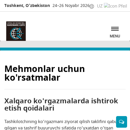
Toshkent, O'zbekiston
24–26 Noyabr 2026
UZ
MENU
Mehmonlar uchun
ko'rsatmalar
Xalqaro ko'rgazmalarda ishtirok
etish qoidalari
Tashkilotchining ko‘rgazmani ziyorat qilish taklifini qabul
qilgan va tashrif buyuruvchi sifatida ro‘yxatdan o‘tgan