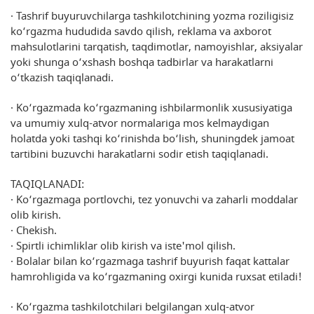
· Tashrif buyuruvchilarga tashkilotchining yozma roziligisiz
ko‘rgazma hududida savdo qilish, reklama va axborot
mahsulotlarini tarqatish, taqdimotlar, namoyishlar, aksiyalar
yoki shunga o‘xshash boshqa tadbirlar va harakatlarni
o‘tkazish taqiqlanadi.
· Ko‘rgazmada ko‘rgazmaning ishbilarmonlik xususiyatiga
va umumiy xulq-atvor normalariga mos kelmaydigan
holatda yoki tashqi ko‘rinishda bo‘lish, shuningdek jamoat
tartibini buzuvchi harakatlarni sodir etish taqiqlanadi.
TAQIQLANADI:
· Ko‘rgazmaga portlovchi, tez yonuvchi va zaharli moddalar
olib kirish.
· Chekish.
· Spirtli ichimliklar olib kirish va iste'mol qilish.
· Bolalar bilan ko‘rgazmaga tashrif buyurish faqat kattalar
hamrohligida va ko‘rgazmaning oxirgi kunida ruxsat etiladi!
· Ko‘rgazma tashkilotchilari belgilangan xulq-atvor