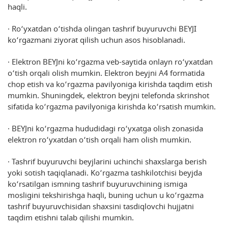
haqli.
· Ro‘yxatdan o‘tishda olingan tashrif buyuruvchi BEYJI
ko‘rgazmani ziyorat qilish uchun asos hisoblanadi.
· Elektron BEYJni ko‘rgazma veb-saytida onlayn ro‘yxatdan
o‘tish orqali olish mumkin. Elektron beyjni A4 formatida
chop etish va ko‘rgazma pavilyoniga kirishda taqdim etish
mumkin. Shuningdek, elektron beyjni telefonda skrinshot
sifatida ko‘rgazma pavilyoniga kirishda ko‘rsatish mumkin.
· BEYJni ko‘rgazma hududidagi ro‘yxatga olish zonasida
elektron ro‘yxatdan o‘tish orqali ham olish mumkin.
· Tashrif buyuruvchi beyjlarini uchinchi shaxslarga berish
yoki sotish taqiqlanadi. Ko‘rgazma tashkilotchisi beyjda
ko‘rsatilgan ismning tashrif buyuruvchining ismiga
mosligini tekshirishga haqli, buning uchun u ko‘rgazma
tashrif buyuruvchisidan shaxsini tasdiqlovchi hujjatni
taqdim etishni talab qilishi mumkin.