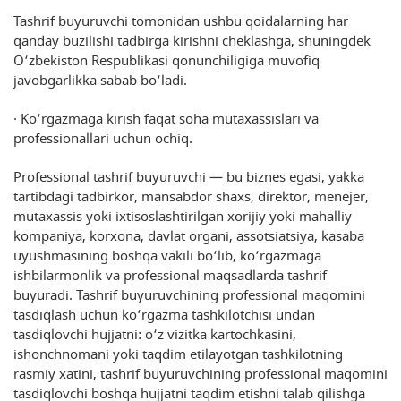
Tashrif buyuruvchi tomonidan ushbu qoidalarning har
qanday buzilishi tadbirga kirishni cheklashga, shuningdek
O‘zbekiston Respublikasi qonunchiligiga muvofiq
javobgarlikka sabab bo‘ladi.
· Ko‘rgazmaga kirish faqat soha mutaxassislari va
professionallari uchun ochiq.
Professional tashrif buyuruvchi — bu biznes egasi, yakka
tartibdagi tadbirkor, mansabdor shaxs, direktor, menejer,
mutaxassis yoki ixtisoslashtirilgan xorijiy yoki mahalliy
kompaniya, korxona, davlat organi, assotsiatsiya, kasaba
uyushmasining boshqa vakili bo‘lib, ko‘rgazmaga
ishbilarmonlik va professional maqsadlarda tashrif
buyuradi. Tashrif buyuruvchining professional maqomini
tasdiqlash uchun ko‘rgazma tashkilotchisi undan
tasdiqlovchi hujjatni: o‘z vizitka kartochkasini,
ishonchnomani yoki taqdim etilayotgan tashkilotning
rasmiy xatini, tashrif buyuruvchining professional maqomini
tasdiqlovchi boshqa hujjatni taqdim etishni talab qilishga