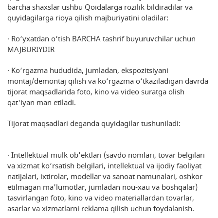
barcha shaxslar ushbu Qoidalarga rozilik bildiradilar va
quyidagilarga rioya qilish majburiyatini oladilar:
· Ro‘yxatdan o‘tish BARCHA tashrif buyuruvchilar uchun
MAJBURIYDIR
· Ko‘rgazma hududida, jumladan, ekspozitsiyani
montaj/demontaj qilish va ko‘rgazma o‘tkaziladigan davrda
tijorat maqsadlarida foto, kino va video suratga olish
qat'iyan man etiladi.
Tijorat maqsadlari deganda quyidagilar tushuniladi:
· Intellektual mulk ob'ektlari (savdo nomlari, tovar belgilari
va xizmat ko‘rsatish belgilari, intellektual va ijodiy faoliyat
natijalari, ixtirolar, modellar va sanoat namunalari, oshkor
etilmagan ma'lumotlar, jumladan nou-xau va boshqalar)
tasvirlangan foto, kino va video materiallardan tovarlar,
asarlar va xizmatlarni reklama qilish uchun foydalanish.