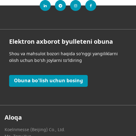
Elektron axborot byulleteni obuna
Shou va mahsulot bozori haqida so‘nggi yangiliklarni
olish uchun bo‘sh joylarni to‘ldiring
Obuna bo'lish uchun bosing
Aloqa
Koelnmesse (Beijing) Co., Ltd.