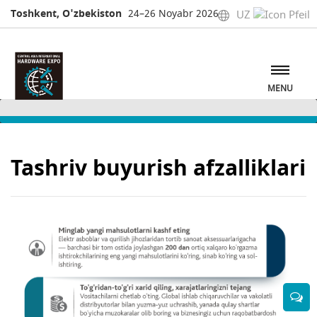
Toshkent, O'zbekiston
24–26 Noyabr 2026
UZ
MENU
Tashriv buyurish afzalliklari