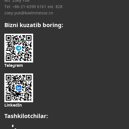
Ms. Zoey Yue
Tel: +86-21-6390 6161 ext. 828
zoey.yue@koelnmesse.cn
Bizni kuzatib boring:
Telegram
LinkedIn
Tashkilotchilar: