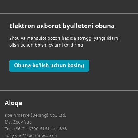
Elektron axborot byulleteni obuna
Shou va mahsulot bozori haqida so‘nggi yangiliklarni
olish uchun bo‘sh joylarni to‘ldiring
Obuna bo'lish uchun bosing
Aloqa
Koelnmesse (Beijing) Co., Ltd.
Ms. Zoey Yue
Tel: +86-21-6390 6161 ext. 828
zoey.yue@koelnmesse.cn