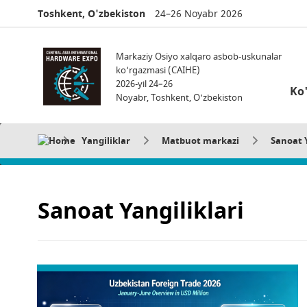
Toshkent, O'zbekiston
24–26 Noyabr 2026
Markaziy Osiyo xalqaro asbob-uskunalar
ko‘rgazmasi (CAIHE)
2026-yil 24–26
Ko
Noyabr, Toshkent, O'zbekiston
Yangiliklar
Matbuot markazi
Sanoat Y
Sanoat Yangiliklari