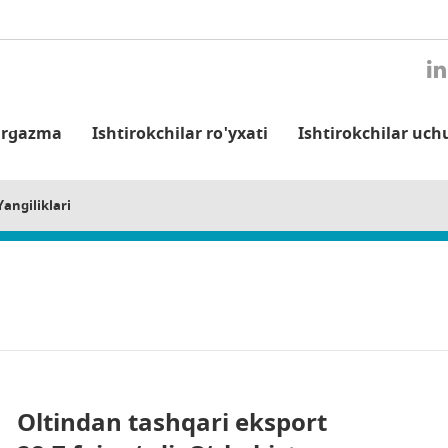
'rgazma
Ishtirokchilar ro'yxati
Ishtirokchilar uch
angiliklari
Oltindan tashqari eksport