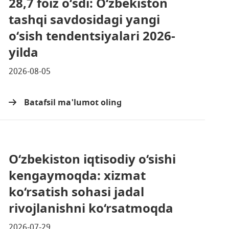
28,7 foiz oʻsdi: Oʻzbekiston
tashqi savdosidagi yangi
oʻsish tendentsiyalari 2026-
yilda
2026-08-05
Batafsil ma'lumot oling
O‘zbekiston iqtisodiy o‘sishi
kengaymoqda: xizmat
ko‘rsatish sohasi jadal
rivojlanishni ko‘rsatmoqda
2026-07-29