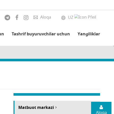
Aloqa
UZ
un
Tashrif buyuruvchilar uchun
Yangiliklar
Matbuot markazi
Aloqa