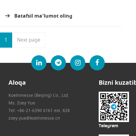
Batafsil ma'lumot oling
1
Next page
Aloqa
Bizni kuzati
Koelnmesse (Beijing) Co., Ltd.
Ms. Zoey Yue
Tel: +86-21-6390 6161 ext. 828
zoey.yue@koelnmesse.cn
Telegram