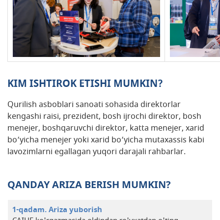
KIM ISHTIROK ETISHI MUMKIN?
Qurilish asboblari sanoati sohasida direktorlar
kengashi raisi, prezident, bosh ijrochi direktor, bosh
menejer, boshqaruvchi direktor, katta menejer, xarid
bo‘yicha menejer yoki xarid bo‘yicha mutaxassis kabi
lavozimlarni egallagan yuqori darajali rahbarlar.
QANDAY ARIZA BERISH MUMKIN?
1-qadam. Ariza yuborish