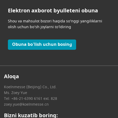
Elektron axborot byulleteni obuna
Shou va mahsulot bozori haqida so‘nggi yangiliklarni
olish uchun bo‘sh joylarni to‘ldiring
Obuna bo'lish uchun bosing
Aloqa
Koelnmesse (Beijing) Co., Ltd.
Ms. Zoey Yue
Tel: +86-21-6390 6161 ext. 828
zoey.yue@koelnmesse.cn
Bizni kuzatib boring: