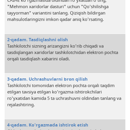
CAIHE ko'rgazmasida oldindan ro'yxatdan o'ting,
"Mehmon xaridorlar dasturi" uchun "Qo'shilishga
tayyorman" variantini tanlang. Qiziqish bildirgan
mahsulotlaringizni imkon qadar aniq ko'rsating.
2-qadam. Tasdiqlashni olish
Tashkilotchi sizning arizangizni ko'rib chiqadi va
tasdiqlangan xaridorlar tashkilotchidan elektron pochta
orqali tasdiqlash xabarini oladi.
3-qadam. Uchrashuvlarni bron qilish
Tashkilotchi tomonidan elektron pochta orqali taqdim
etilgan tavsiya etilgan ko'rgazma ishtirokchilari
ro'yxatidan kamida 5 ta uchrashuvni oldindan tanlang va
rejalashtiring.
4-qadam. Ko'rgazmada ishtirok etish