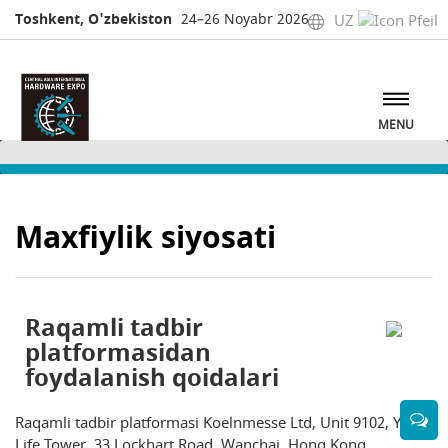
Toshkent, O'zbekiston
24–26 Noyabr 2026
UZ
MENU
Maxfiylik siyosati
Raqamli tadbir
platformasidan
foydalanish qoidalari
Raqamli tadbir platformasi Koelnmesse Ltd, Unit 9102, YF
Life Tower, 33 Lockhart Road, Wanchai, Hong Kong