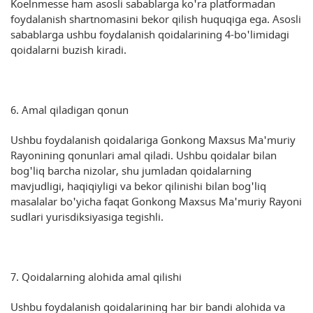
Koelnmesse ham asosli sabablarga ko'ra platformadan
foydalanish shartnomasini bekor qilish huquqiga ega. Asosli
sabablarga ushbu foydalanish qoidalarining 4-bo'limidagi
qoidalarni buzish kiradi.
6. Amal qiladigan qonun
Ushbu foydalanish qoidalariga Gonkong Maxsus Ma'muriy
Rayonining qonunlari amal qiladi. Ushbu qoidalar bilan
bog'liq barcha nizolar, shu jumladan qoidalarning
mavjudligi, haqiqiyligi va bekor qilinishi bilan bog'liq
masalalar bo'yicha faqat Gonkong Maxsus Ma'muriy Rayoni
sudlari yurisdiksiyasiga tegishli.
7. Qoidalarning alohida amal qilishi
Ushbu foydalanish qoidalarining har bir bandi alohida va