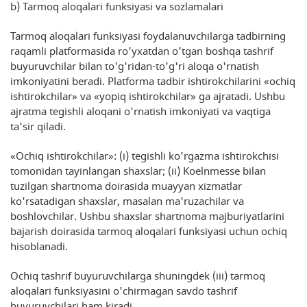
b) Tarmoq aloqalari funksiyasi va sozlamalari
Tarmoq aloqalari funksiyasi foydalanuvchilarga tadbirning
raqamli platformasida ro'yxatdan o'tgan boshqa tashrif
buyuruvchilar bilan to'g'ridan-to'g'ri aloqa o'rnatish
imkoniyatini beradi. Platforma tadbir ishtirokchilarini «ochiq
ishtirokchilar» va «yopiq ishtirokchilar» ga ajratadi. Ushbu
ajratma tegishli aloqani o'rnatish imkoniyati va vaqtiga
ta'sir qiladi.
«Ochiq ishtirokchilar»: (i) tegishli ko'rgazma ishtirokchisi
tomonidan tayinlangan shaxslar; (ii) Koelnmesse bilan
tuzilgan shartnoma doirasida muayyan xizmatlar
ko'rsatadigan shaxslar, masalan ma'ruzachilar va
boshlovchilar. Ushbu shaxslar shartnoma majburiyatlarini
bajarish doirasida tarmoq aloqalari funksiyasi uchun ochiq
hisoblanadi.
Ochiq tashrif buyuruvchilarga shuningdek (iii) tarmoq
aloqalari funksiyasini o'chirmagan savdo tashrif
buyuruvchilari ham kiradi.