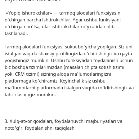
«Yopiq ishtirokchilar» — tarmoq aloqalari funksiyasini
o'chirgan barcha ishtirokchilar. Agar ushbu funksiyani
o'chirgan bo'lsa, ular ishtirokchilar ro'yxatidan olib
tashlanadi.
Tarmoq aloqalari funksiyasi sukut bo'yicha yoqilgan. Siz uni
istalgan vaqtda shaxsiy profilingizda o'chirishingiz va qayta
yoqishingiz mumkin. Ushbu funksiyadan foydalanish uchun
biz boshqa tizimlarimizdan (masalan chipta sotish tizimi
yoki CRM tizimi) sizning aloqa ma'lumotlaringizni
platformaga ko'chiramiz. Keyinchalik siz ushbu
ma'lumotlarni platformada istalgan vaqtda to'ldirishingiz va
tahrirlashingiz mumkin.
3. Xulq-atvor qoidalari, foydalanuvchi majburiyatlari va
noto'g'ri foydalanishni taqiqlash