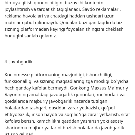
himoya qilish qonunchiligini buzuvchi kontentni
joylashtirish va tarqatish taqiqlanadi. Savdo reklamalari,
reklama havolalari va chatdagi haddan tashqari uzun
matnlar qabul qilinmaydi. Qoidalar buzilgan taqdirda biz
sizning platformadan keyingi foydalanishingizni cheklash
huquqini saqlab qolamiz.
4. Javobgarlik
Koelnmesse platformaning mavjudligi, ishonchliligi,
funksionalligi va sizning maqsadlaringizga mosligi bo'yicha
hech qanday kafolat bermaydi. Gonkong Maxsus Ma'muriy
Rayonining amaldagi javobgarlik qonunlari, me'yorlari va
qoidalarida majburiy javobgarlik nazarda tutilgan
holatlardan tashqari, qasddan zarar yetkazish, qo'pol
ehtiyotsizlik, inson hayoti va sog'lig'iga zarar yetkazish, sifat
kafolati berish, kamchilikni qasddan yashirish yoki asosiy
shartnoma majburiyatlarini buzish holatlarida javobgarlik
istisno qilinadi.