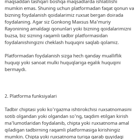
maqsaddan tashqari boshqa maqsadlarda ishlatilishi
mumkin emas. Shuning uchun platformadan faqat qonun va
bizning foydalanish qoidalarimiz ruxsat bergan doirada
foydalaning. Agar siz Gonkong Maxsus Ma'muriy
Rayonining amaldagi qonunlari yoki bizning qoidalarimizni
buzsa, biz sizning raqamli tadbir platformasidan
foydalanishingizni cheklash huquqini saqlab qolamiz.
Platformadan foydalanish sizga hech qanday mualliflik
huquqi yoki sanoat mulki huquqlariga egalik huquqini
bermaydi.
2. Platforma funksiyalari
Tadbir chiptasi yoki ko'rgazma ishtirokchisi ruxsatnomasini
sotib olgandan yoki olgandan so'ng, taqdim etilgan kirish
ma'lumotlaridan foydalanib, chipta yoki ruxsatnoma amal
qiladigan tadbirning raqamli platformasiga kirishingiz
mumkin. Chipta yoki ruxsatnoma turiga qarab quyidagi