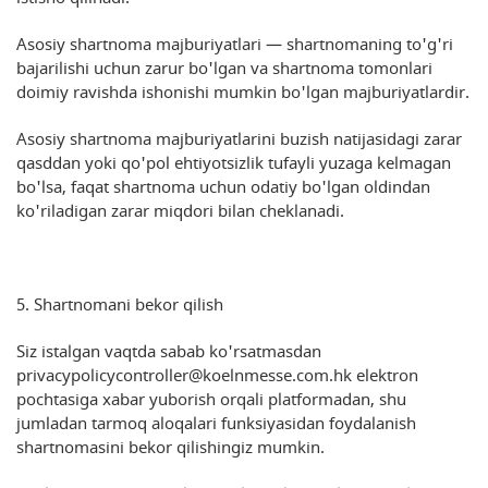
Asosiy shartnoma majburiyatlari — shartnomaning to'g'ri
bajarilishi uchun zarur bo'lgan va shartnoma tomonlari
doimiy ravishda ishonishi mumkin bo'lgan majburiyatlardir.
Asosiy shartnoma majburiyatlarini buzish natijasidagi zarar
qasddan yoki qo'pol ehtiyotsizlik tufayli yuzaga kelmagan
bo'lsa, faqat shartnoma uchun odatiy bo'lgan oldindan
ko'riladigan zarar miqdori bilan cheklanadi.
5. Shartnomani bekor qilish
Siz istalgan vaqtda sabab ko'rsatmasdan
privacypolicycontroller@koelnmesse.com.hk elektron
pochtasiga xabar yuborish orqali platformadan, shu
jumladan tarmoq aloqalari funksiyasidan foydalanish
shartnomasini bekor qilishingiz mumkin.