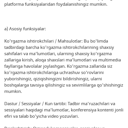
platforma funksiyalaridan foydalanishingiz mumkin.
a) Asosiy funksiyalar:
Ko'rgazma ishtirokchilari / Mahsulotlar: Bu bo'limda
tadbirdagi barcha ko'rgazma ishtirokchilarining shaxsiy
sahifalari va ma'lumotlari, ularning shaxsiy ko'rgazma
zallariga kirish, aloqa shaxslari ma'lumotlari va multimedia
fayllariga havolalar joylashgan. Ko'rgazma zallarida siz
ko'rgazma ishtirokchilariga uchrashuv so'rovlarini
yuborishingiz, qiziqishingizni bildirishingiz, ularni
boshqalarga tavsiya qilishingiz va sevimlilarga qo'shishingiz
mumkin.
Dastur / Sessiyalar / Kun tartibi: Tadbir ma'ruzachilari va
sessiyalari haqidagi ma'lumotlar, konferensiya kontenti jonli
efiri va talab bo'yicha video yozuvlari.