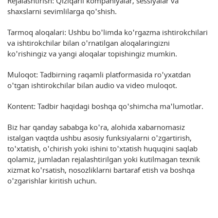
Rejalashtirish: Qiziqarli kompaniyalar, sessiyalar va
shaxslarni sevimlilarga qo'shish.
Tarmoq aloqalari: Ushbu bo'limda ko'rgazma ishtirokchilari
va ishtirokchilar bilan o'rnatilgan aloqalaringizni
ko'rishingiz va yangi aloqalar topishingiz mumkin.
Muloqot: Tadbirning raqamli platformasida ro'yxatdan
o'tgan ishtirokchilar bilan audio va video muloqot.
Kontent: Tadbir haqidagi boshqa qo'shimcha ma'lumotlar.
Biz har qanday sababga ko'ra, alohida xabarnomasiz
istalgan vaqtda ushbu asosiy funksiyalarni o'zgartirish,
to'xtatish, o'chirish yoki ishini to'xtatish huquqini saqlab
qolamiz, jumladan rejalashtirilgan yoki kutilmagan texnik
xizmat ko'rsatish, nosozliklarni bartaraf etish va boshqa
o'zgarishlar kiritish uchun.