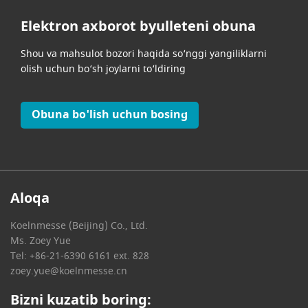
Elektron axborot byulleteni obuna
Shou va mahsulot bozori haqida so‘nggi yangiliklarni
olish uchun bo‘sh joylarni to‘ldiring
Obuna bo'lish uchun bosing
Aloqa
Koelnmesse (Beijing) Co., Ltd.
Ms. Zoey Yue
Tel: +86-21-6390 6161 ext. 828
zoey.yue@koelnmesse.cn
Bizni kuzatib boring: