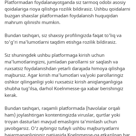
Platformadan foydalanayotganda siz tarmoq odobi asosiy
qoidalariga rioya qilishga rozilik bildirasiz. Ushbu qoidalarni
buzgan shaxslar platformadan foydalanish huquqidan
mahrum qilinishi mumkin.
Bundan tashqari, siz shaxsiy profilingizda faqat to'liq va
to'g'ri ma'lumotlarni taqdim etishga rozilik bildirasiz.
Siz shuningdek ushbu platformaga kirish uchun
ma'lumotlaringizni, jumladan parollarni sir saqlash va
ruxsatsiz foydalanishdan yetarli darajada himoya qilishga
majbursiz. Agar kirish ma'lumotlari va/yoki parollaringiz
oshkor qilinganligi yoki ruxsatsiz kirish aniqlanganligiga
shubha tug'ilsa, darhol Koelnmesse-ga xabar berishingiz
kerak.
Bundan tashqari, raqamli platformada (havolalar orqali
ham) joylashtirgan kontentingizda viruslar, qurtlar yoki
troyan dasturlari mavjud emasligini ta'minlash uchun
javobgarsiz. O'z aybingiz tufayli ushbu majburiyatlarni
bajarmaganligingiz natijasida Koelnmesse-ga etkazilgan har