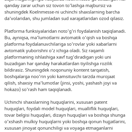
qanday zarar uchun siz tovon to'lashga majbursiz va
shuningdek Koelnmesse-ni uchinchi shaxslarning barcha
da'volaridan, shu jumladan sud xarajatlaridan ozod qilasiz.
Platforma funksiyalaridan noto'g'ri foydalanish taqiqlanadi.
Bu, ayniqsa, ma'lumotlarni avtomatik o'qish va boshqa
platforma foydalanuvchilariga so'rovlar yoki xabarlarni
avtomatik yuborishni o'z ichiga oladi. Siz raqamli
platformaning ishlashiga xavf tug'diradigan yoki uni
buzadigan har qanday harakatlardan tiyilishga rozilik
bildirasiz. Shuningdek noqonuniy kontent tarqatish,
boshqalarga noo'rin yoki kamsituvchi tarzda murojaat
qilish, shaxsiy ma'lumotlar (jinsi, yoshi, yashash joyi va
hokazo) so'rash ham taqiqlanadi.
Uchinchi shaxslarning huquqlarini, xususan patent
huquqlari, foydali model huquqlari, mualliflik huquqlari,
tovar belgisi huquqlari, dizayn huquqlari va boshqa shunga
o'xshash mulkiy huquqlarni yoki boshqa qonun hujjatlarini,
xususan jinoyat qonunchiligi va voyaga etmaganlarni